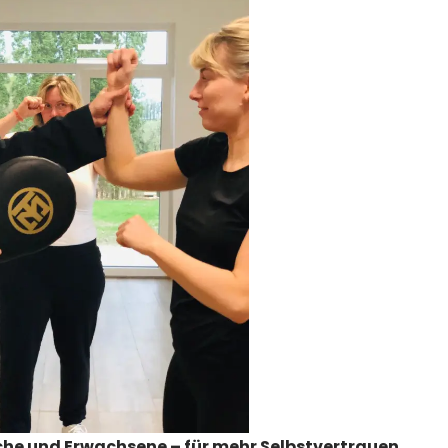
vor 3 Monaten
Sebastian - Der Profi
den Profis, mit sehr v
iche und Erwachsene – für mehr Selbstvertrauen,