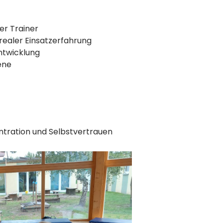
deinen Weg gehen !
er Trainer
realer Einsatzerfahrung
ntwicklung
ene
ntration und Selbstvertrauen