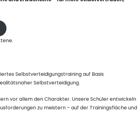
Herz, Verstand, Seel
Leidenschaft vermitt
du nicht nur Kindern 
Weiterlesen
umfangreiches Wiss
Können, sondern au
Erwachsenen, die (wi
ttene.
49 Jahre) mit dieser
Sportart bis jetzt rei
garnichts zu tun hatt
einer solchen Art un
Weise, dass man es
ertes Selbstverteidigungstraining auf Basis
versteht, motiviert w
Spaß daran hat! Ich
ealitätsnaher Selbstverteidigung.
nur jedem empfehle
seinen Horizont,
ndern vor allem den Charakter. Unsere Schüler entwickeln
Ausdauer,Disziplin u
Fitness erweitern m
rausforderungen zu meistern – auf der Trainingsfläche und
hier her zu gehen, a
immerwieder nette 
und alte) Leute zu tr
Mach weiter so, du w