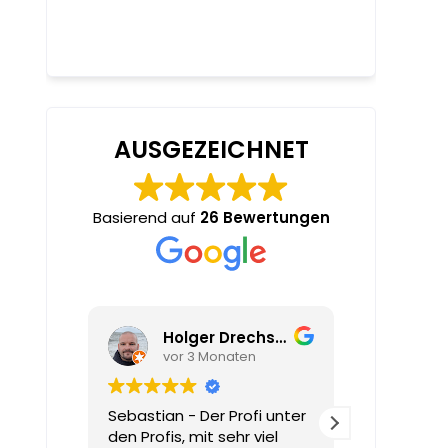
AUSGEZEICHNET
Basierend auf
26 Bewertungen
Holger Drechsler
Claudia Westdorf
Tru
vor 3 Monaten
vor
 unter
Voller Begeisterung kam
Mädchen, 6
iel
meine Tochter gerade vom
Stunden